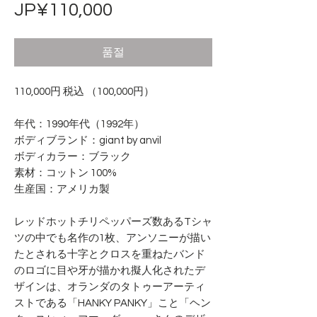
가
JP¥110,000
격
품절
110,000円 税込 （100,000円）
年代：1990年代（1992年）
ボディブランド：giant by anvil
ボディカラー：ブラック
素材：コットン 100%
生産国：アメリカ製
レッドホットチリペッパーズ数あるTシャ
ツの中でも名作の1枚、アンソニーが描い
たとされる十字とクロスを重ねたバンド
のロゴに目や牙が描かれ擬人化されたデ
ザインは、オランダのタトゥーアーティ
ストである「HANKY PANKY」こと「ヘン