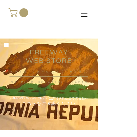
FREEWAY
WEB STORE
​ＡＭＥＲＩＣＡＮＡ ＣＬＯＴＨＩＮＧ
ＳＡＰＰＯＲＯ ＨＯＫＫＡＩＤＯ ，ＪＡＰＡＮ
FREEWAY WEB STOREへご訪問された全ての皆様へ
こちらをご確認ください