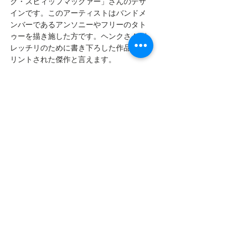
ク・スヒィッフマッグァー」さんのデザ
インです。このアーティストはバンドメ
ンバーであるアンソニーやフリーのタト
ゥーを描き施した方です。ヘンクさんが
レッチリのために書き下ろした作品がプ
リントされた傑作と言えます。
通常、赤・黒・白でしか表現されない
「RED HOT CHILI PEPPERS」で円を描く
ロゴも通常使われないライトブルーでプ
リントされます。
ボディブランド、サイズ、コンディショ
ン、全てが揃った至極の一枚です。
- - - - - コンディション - - - - -
特筆すべきダメージや汚れ等ございま
- - - - - 商品サイズ - - - - -
せん。
非常に綺麗で清潔感のある状態です。
表記サイズ
XL