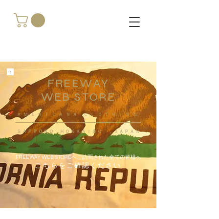
FREEWAY
WEB STORE
​ＡＭＥＲＩＣＡＮＡ ＣＬＯＴＨＩＮＧ
ＳＡＰＰＯＲＯ ＨＯＫＫＡＩＤＯ ，ＪＡＰＡＮ
FREEWAY WEB STOREへご訪問された全ての皆様へ
こちらをご確認ください