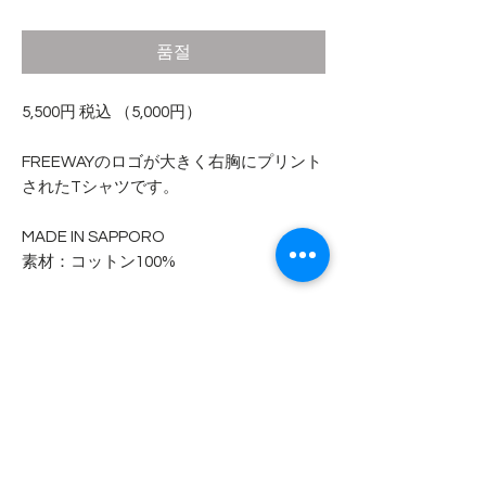
격
품절
5,500円 税込 （5,000円）
FREEWAYのロゴが大きく右胸にプリント
されたTシャツです。
MADE IN SAPPORO
素材：コットン100%
※タイダイは個々に表情が違うため写真
と少しイメージの違う可能性がございま
す。
- - - - - 商品サイズ - - - - -
表記サイズ