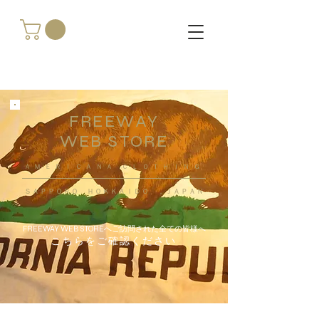
FREEWAY
WEB STORE
​ＡＭＥＲＩＣＡＮＡ ＣＬＯＴＨＩＮＧ
ＳＡＰＰＯＲＯ ＨＯＫＫＡＩＤＯ ，ＪＡＰＡＮ
FREEWAY WEB STOREへご訪問された全ての皆様へ
こちらをご確認ください