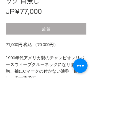
ック 目無し
가
JP¥77,000
격
품절
77,000円 税込 （70,000円）
1990年代アメリカ製のチャンピオンリバ
ースウィーブクルーネックになります。
胸、袖にCマークの付かない通称「目無
し」の一枚です。
- - - - - コンディション - - - - -
フロント側お腹あたりと右袖リブに色
- - - - - 商品サイズ - - - - -
抜けにより赤っぽく変色している箇所
がございます。タグがカットされてい
表記サイズ
るのを糸でリペアされています。その
XL