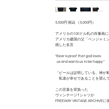
5,500円 税込 （5,000円）
アメリカの100ドル札の肖像画
アメリカ建国の父「ベンジャミ
残した名言
"Beer is proof that god loves
us and wants us to be happy "
「ビールは証明している。神が
私達が幸せであることを望ん
この言葉を背負った
ヴィンテージTシャツが
FREEWAY VINTAGE ARCHI