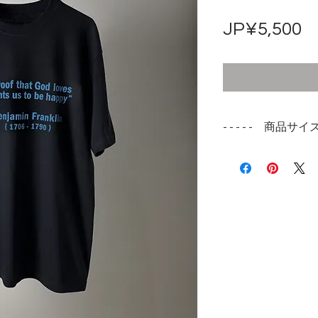
JP¥5,500
- - - - - 商品サイズ -
表記サイズ
S /M / L / XL / XXL
※身長１６５〜１７
でジャストサイズ
※身長１７０cm〜
とりあるジャスト
ます
※身長１７５cm/
ャストサイズ、X