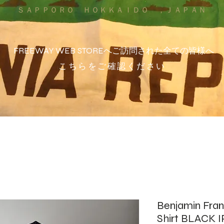
ＳＡＰＰＯＲＯ ＨＯＫＫＡＩＤＯ ，ＪＡＰＡＮ
FREEWAY WEB STOREへご訪問された全ての皆様へ
こちらをご確認ください
Benjamin Fran
Shirt BLACK 