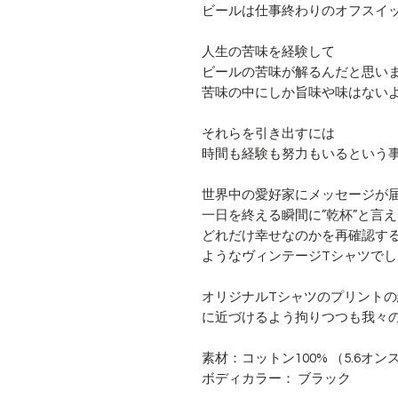
ビールは仕事終わりのオフスイ
人生の苦味を経験して
ビールの苦味が解るんだと思い
苦味の中にしか旨味や味はない
それらを引き出すには
時間も経験も努力もいるという
世界中の愛好家にメッセージが
一日を終える瞬間に”乾杯”と言
どれだけ幸せなのかを再確認す
ようなヴィンテージTシャツでし
オリジナルTシャツのプリント
に近づけるよう拘りつつも我々
素材：コットン100% （5.6オン
ボディカラー： ブラック