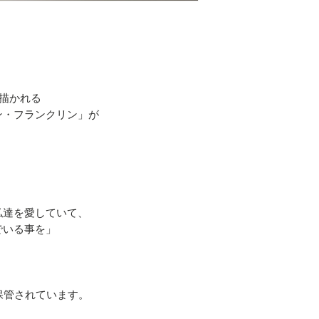
※身長１８０cm〜
すすめですご参考
実寸サイズ
サイズ S
肩幅 42cm
に描かれる
身幅 49cm
ン・フランクリン」が
着丈 65cm
袖丈 19cm
サイズ M
肩幅 45cm
身幅 52cm
私達を愛していて、
着丈 69cm
でいる事を」
袖丈 20cm
サイズ L
VEに保管されています。
肩幅 51cm
身幅 55cm