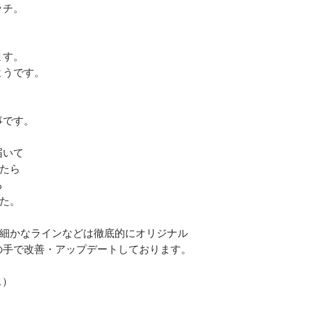
ッチ。
着丈 72cm
袖丈 22cm
ます。
サイズ XL
ようです。
肩幅 54cm
身幅 59cm
着丈 75cm
事です。
袖丈 24c
届いて
サイズ XXL
えたら
肩幅 58cm
る
身幅 64cm
た。
着丈 80cm
袖丈 25cm
の細かなラインなどは徹底的にオリジナル
の手で改善・アップデートしております。
ス）