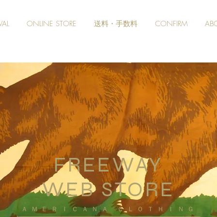
VAL
ONLINE STORE
送料・手数料
CONFIRM
AB
FREEWAY
WEB STORE
​ＡＭＥＲＩＣＡＮＡ ＣＬＯＴＨＩＮＧ