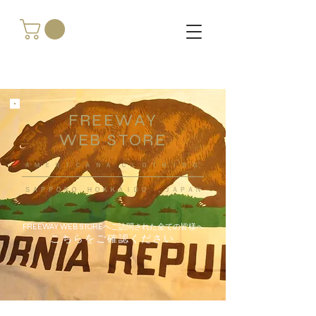
FREEWAY
WEB STORE
​ＡＭＥＲＩＣＡＮＡ ＣＬＯＴＨＩＮＧ
ＳＡＰＰＯＲＯ ＨＯＫＫＡＩＤＯ ，ＪＡＰＡＮ
FREEWAY WEB STOREへご訪問された全ての皆様へ
こちらをご確認ください