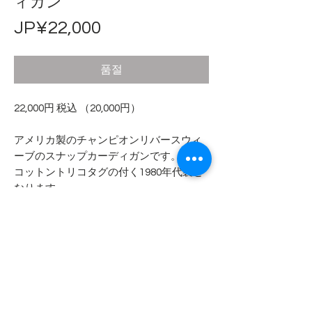
ィガン
가
JP¥22,000
격
품절
22,000円 税込 （20,000円）
アメリカ製のチャンピオンリバースウィ
ーブのスナップカーディガンです。
コットントリコタグの付く1980年代製と
なります。
- - - - - コンディション - - - - -
襟周りに若干の黄ばみ、左肘にシミ汚
- - - - - 商品サイズ - - - - -
れがあります。
左袖に小穴が2箇所確認できます。
表記サイズ
LARGE