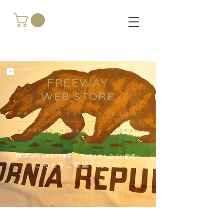
FREEWAY
WEB STORE
​ＡＭＥＲＩＣＡＮＡ ＣＬＯＴＨＩＮＧ
ＳＡＰＰＯＲＯ ＨＯＫＫＡＩＤＯ ，ＪＡＰＡＮ
FREEWAY WEB STOREへご訪問された全ての皆様へ
こちらをご確認ください