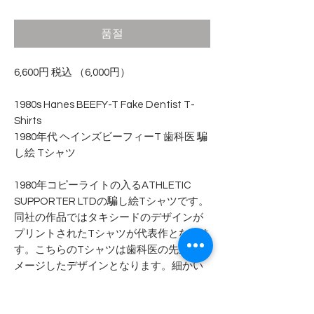
격
품절
6,600円 税込 （6,000円）
1980s Hanes BEEFY-T Fake Dentist T-
Shirts
1980年代 ヘインズビーフィーT 歯科医 騙
し絵 Tシャツ
1980年コピーライトの入るATHLETIC
SUPPORTER LTDの騙し絵Tシャツです。
同社の作品ではタキシードのデザインが
プリントされたTシャツが代表作となりま
す。こちらのTシャツは歯科医の先生をイ
メージしたデザインとなります。細かい
デザインや多色の色使いなど豪華な一枚
です。DDS（Doctor of Dental Surgery）