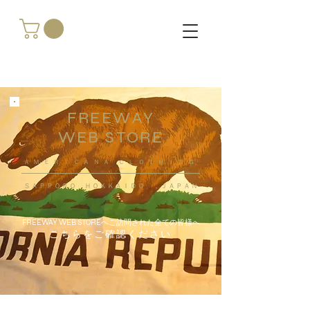
FREEWAY
WEB STORE
​ＡＭＥＲＩＣＡＮＡ ＣＬＯＴＨＩＮＧ
ＳＡＰＰＯＲＯ ＨＯＫＫＡＩＤＯ ，ＪＡＰＡＮ
FREEWAY WEB STOREへご訪問された全ての皆様へ
こちらをご確認ください