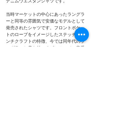
デニムウエスタンシャツです。
当時マーケットの中心にあったラングラ
ーと同等の雰囲気で安価なモデルとして
発売されたシャツです。フロントポケッ
トのロープをイメージしたステッチがラ
ンチクラフトの特徴、今では同年代のラ
ングラーと肩を並べるビンテージの定番
だと考えます。
襟や袖先、その他多くの箇所にスレやス
テッチ飛び等確認できます。
両袖ひじあたりにはミシンで叩いたリペ
アがあります。
全体的に色落ち、全面・背面ともに裾だ
け色が残った状態（インして着用されて
いた名残り）です。
- - - - - 商品サイズ - - - - -