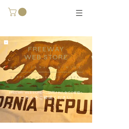
FREEWAY
WEB STORE
​ＡＭＥＲＩＣＡＮＡ ＣＬＯＴＨＩＮＧ
ＳＡＰＰＯＲＯ ＨＯＫＫＡＩＤＯ ，ＪＡＰＡＮ
FREEWAY WEB STOREへご訪問された全ての皆様へ
こちらをご確認ください