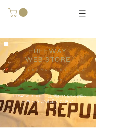
FREEWAY
WEB STORE
​ＡＭＥＲＩＣＡＮＡ ＣＬＯＴＨＩＮＧ
ＳＡＰＰＯＲＯ ＨＯＫＫＡＩＤＯ ，ＪＡＰＡＮ
FREEWAY WEB STOREへご訪問された全ての皆様へ
こちらをご確認ください