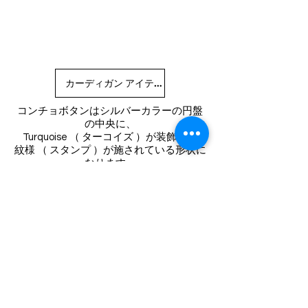
カーディガン アイテム一覧はこちら
コンチョボタンはシルバーカラーの円盤
の中央に、
Turquoise （ ターコイズ ）が装飾され
紋様 （ スタンプ ）が施されている形状に
なります。
色合いやスタンプの入り方には、個体差
があります。
VINTAGE FLANNEL SHIRT
一時的なブームではなく、
いつまでも着たい、使いたいと多くの人
から思われているもの。
完成度が高くぶれないつくりのよさが、
美しい佇まいとして現れているもの。