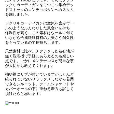
たアイテムのひとつです。そんなクラシ
ックなカーディガンをこつこつ集めデッ
ドストックのコンチョボタンへカスタム
を施しました。
アクリルカーディガンは空気を含みウー
ルのようなふんわりした風合いを持ち
保温性が高く、この素材はウールに似て
いながら合成繊維特有の丈夫さや耐久性
をもっているので長持ちします。
天然素材に比べ、チクチクした着心地が
無く洗濯機で手軽にあらえるのも嬉しい
点です。いかにメンテナンスが簡単な事
が大切かも教えてくれます。
袖や裾にリブが付いていますがほとんど
絞られていないリラックスしながら着用
できるシルエット。デニムジャケットや
カバーオールの下に重ねる着方も試して
頂けたらと思います。