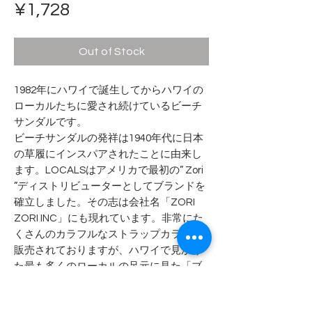
Price
¥1,728
Out of Stock
1982年にハワイで誕生してからハワイの
ローカルたちに愛され続けているビーチ
サンダルです。
ビーチサンダルの発祥は1940年代に日本
の草履にインスパアされたことに由来し
ます。LOCALSはアメリカで最初の” Zori
”ディストリビューターとしてブランドを
確立しました。その志は会社名「ZORI
ZORI INC」にも現れています。非常にた
くさんのカラフルなストラップカラーが
販売されておりますが、ハワイで見かけ
た最も多くのローカルの足元に見た「ブ
ラックストラップ」のみを用意しまし
た。