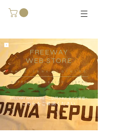
FREEWAY
WEB STORE
​ＡＭＥＲＩＣＡＮＡ ＣＬＯＴＨＩＮＧ
ＳＡＰＰＯＲＯ ＨＯＫＫＡＩＤＯ ，ＪＡＰＡＮ
FREEWAY WEB STOREへご訪問された全ての皆様へ
こちらをご確認ください