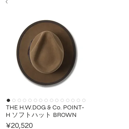
THE H.W.DOG & Co. POINT-
H ソフトハット BROWN
Price
¥20,520