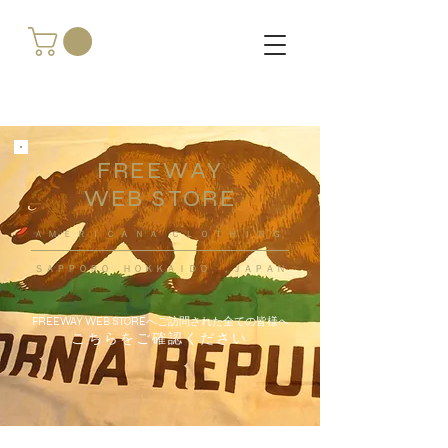
FREEWAY
WEB STORE
​ＡＭＥＲＩＣＡＮＡ ＣＬＯＴＨＩＮＧ
ＳＡＰＰＯＲＯ ＨＯＫＫＡＩＤＯ ，ＪＡＰＡＮ
FREEWAY WEB STOREへご訪問された全ての皆様へ
こちらをご確認ください