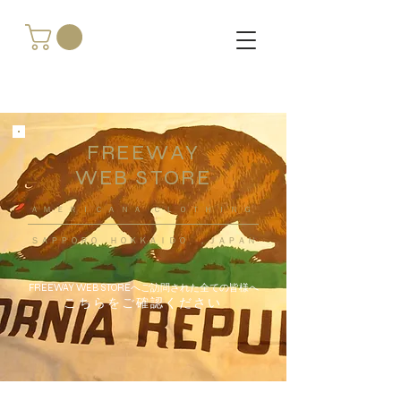
FREEWAY
WEB STORE
​ＡＭＥＲＩＣＡＮＡ ＣＬＯＴＨＩＮＧ
ＳＡＰＰＯＲＯ ＨＯＫＫＡＩＤＯ ，ＪＡＰＡＮ
FREEWAY WEB STOREへご訪問された全ての皆様へ
こちらをご確認ください