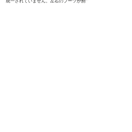
統一されていません。左右のブーツが別
のペアと感じてしまう物まで存在するほ
ど個性があります。しかしこの個性こそ
が魅力であり、スエードらしさとその経
年変化が楽しめると考えています。
- - - - - 商品サイズ - - - - -
表記サイズ
- - - - - コンディション - - - - -
8 E （26.0cm Eワイズ）
両足共に内側に若干汚れがあるもの
実寸サイズ
の、ソールの減りも少なく全体的に綺
アウトソール全長 30.0cm
麗な状態となります
Top