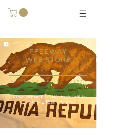
FREEWAY
WEB STORE
​ＡＭＥＲＩＣＡＮＡ ＣＬＯＴＨＩＮＧ
ＳＡＰＰＯＲＯ ＨＯＫＫＡＩＤＯ ，ＪＡＰＡＮ
FREEWAY WEB STOREへご訪問された全ての皆様へ
こちらをご確認ください