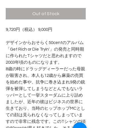
Out of Stock
9,720円（税込） 9,000円
デザインからおそらく50centのアルバム
「Get Rich or Die Tryin'」の発売と同時期
に作られたTシャツだと思われますので
2003年頃のものになります。
8歳の時にドラッグディーラーだった母親
が殺害され、本人も12歳から麻薬の売買
を始めた事や、抗争に巻き込まれ9発の銃
弾を被弾してしまうなどとんでもないラ
ッパーとして一挙スターダムに上り詰め
ましたが、近年の彼はビジネスの世界に
生きており、当時のヒップホップMCとし
ての顔は見られなくなってしまっていま
すので非常に残念です。このTシャツの頃