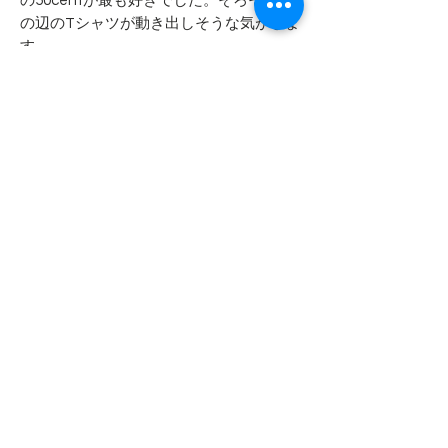
の50centが最も好きでした。そろそろこ
の辺のTシャツが動き出しそうな気がしま
す。
ボディブランド ： DELTA PRO WEIGHT
素材 ： コットン１００％
カラー ： ブラック
- - - - - 商品サイズ - - - - -
表記サイズ
- - - - - コンディション - - - - -
2XL
フロントのプリントやボディ自体に色
実寸サイズ
落ちや退色が見られます
肩幅 58cm
襟や裾の赤や黄色っぽい箇所は色落ち
身幅 59cm
により変色したためで、ペンキやイン
着丈 74cm
ク汚れではありません
袖丈 22cm
Top