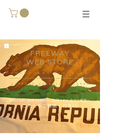
FREEWAY
WEB STORE
​ＡＭＥＲＩＣＡＮＡ ＣＬＯＴＨＩＮＧ
ＳＡＰＰＯＲＯ ＨＯＫＫＡＩＤＯ ，ＪＡＰＡＮ
FREEWAY WEB STOREへご訪問された全ての皆様へ
こちらをご確認ください