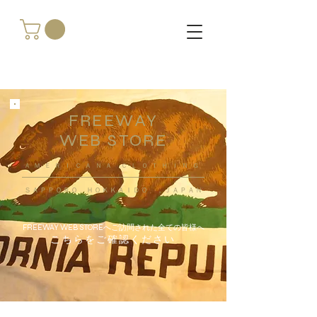
FREEWAY
WEB STORE
​ＡＭＥＲＩＣＡＮＡ ＣＬＯＴＨＩＮＧ
ＳＡＰＰＯＲＯ ＨＯＫＫＡＩＤＯ ，ＪＡＰＡＮ
FREEWAY WEB STOREへご訪問された全ての皆様へ
こちらをご確認ください