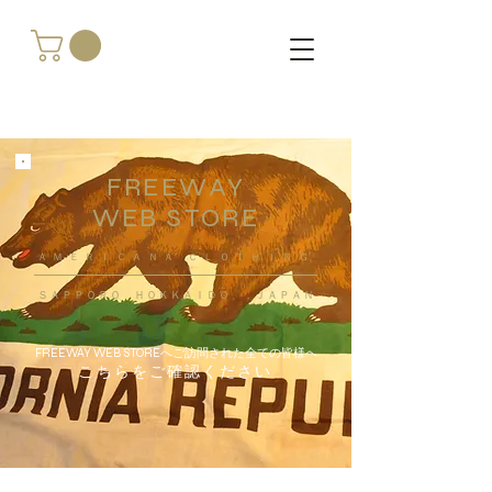
FREEWAY
WEB STORE
​ＡＭＥＲＩＣＡＮＡ ＣＬＯＴＨＩＮＧ
ＳＡＰＰＯＲＯ ＨＯＫＫＡＩＤＯ ，ＪＡＰＡＮ
FREEWAY WEB STOREへご訪問された全ての皆様へ
こちらをご確認ください