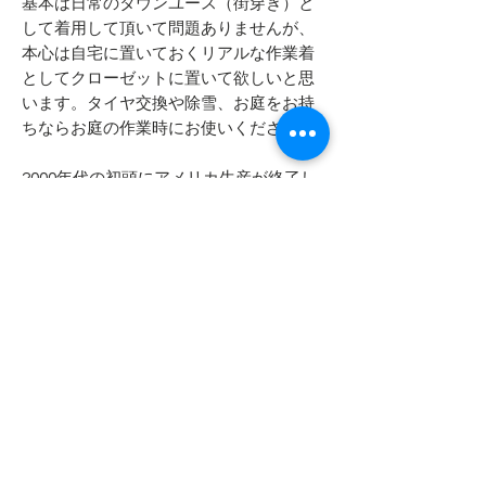
基本は日常のタウンユース（街穿き）と
して着用して頂いて問題ありませんが、
本心は自宅に置いておくリアルな作業着
としてクローゼットに置いて欲しいと思
います。タイヤ交換や除雪、お庭をお持
ちならお庭の作業時にお使いください。
2000年代の初頭にアメリカ生産が終了し
ました。現在では125周年など区切りや特
別な機会にのみアメリカ製が作られるだ
けです。やはりアメリカで生まれたブラ
ンドの物はアメリカ製であることが絶対
であると考えいます。
- - - - - 商品サイズ - - - - -
表記サイズ
- - - - - コンディション - - - - -
32 x 32