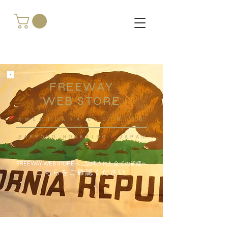
FREEWAY
WEB STORE
​ＡＭＥＲＩＣＡＮＡ ＣＬＯＴＨＩＮＧ
ＳＡＰＰＯＲＯ ＨＯＫＫＡＩＤＯ ，ＪＡＰＡＮ
FREEWAY WEB STOREへご訪問された全ての皆様へ
こちらをご確認ください