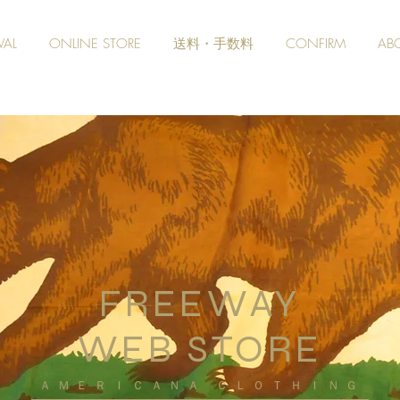
VAL
ONLINE STORE
送料・手数料
CONFIRM
AB
FREEWAY
WEB STORE
​ＡＭＥＲＩＣＡＮＡ ＣＬＯＴＨＩＮＧ