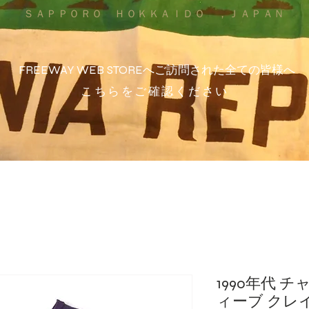
ＳＡＰＰＯＲＯ ＨＯＫＫＡＩＤＯ ，ＪＡＰＡＮ
FREEWAY WEB STOREへご訪問された全ての皆様へ
こちらをご確認ください
1990年代 
ィーブ クレ