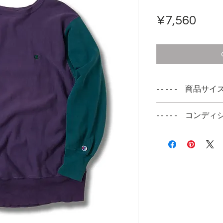
Pric
¥7,560
- - - - - 商品サイズ -
表記サイズ
- - - - - コンディシ
X-LARGE
袖のCマークが半
実寸サイズ
襟リブにダメージ
肩幅 53cm
ダメージ、胸元小
身幅 58cm
着丈 77cm
袖丈 64cm