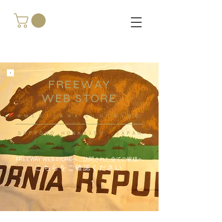
FREEWAY
WEB STORE
​ＡＭＥＲＩＣＡＮＡ ＣＬＯＴＨＩＮＧ
ＳＡＰＰＯＲＯ ＨＯＫＫＡＩＤＯ ，ＪＡＰＡＮ
FREEWAY WEB STOREへご訪問された全ての皆様へ
こちらをご確認ください