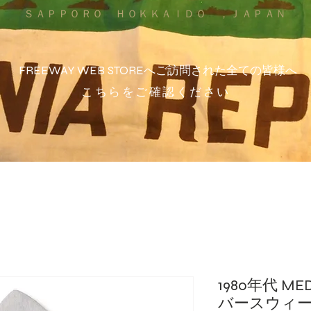
ＳＡＰＰＯＲＯ ＨＯＫＫＡＩＤＯ ，ＪＡＰＡＮ
FREEWAY WEB STOREへご訪問された全ての皆様へ
こちらをご確認ください
1980年代 M
バースウィーブ