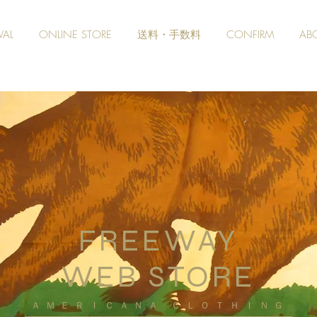
VAL
ONLINE STORE
送料・手数料
CONFIRM
AB
FREEWAY
WEB STORE
​ＡＭＥＲＩＣＡＮＡ ＣＬＯＴＨＩＮＧ