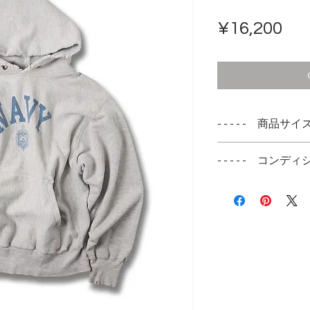
Pri
¥16,200
- - - - - 商品サイズ -
表記サイズ
- - - - - コンディシ
MEDIUM
フードの首回りに
実寸サイズ
お腹・両袖両腕に
肩幅 47cm
リペアがあります
身幅 52cm
着丈 58cm
袖丈 58cm