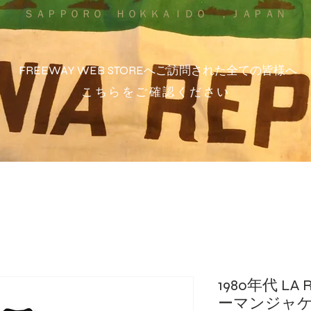
ＳＡＰＰＯＲＯ ＨＯＫＫＡＩＤＯ ，ＪＡＰＡＮ
FREEWAY WEB STOREへご訪問された全ての皆様へ
こちらをご確認ください
1980年代 LA
ーマンジャ