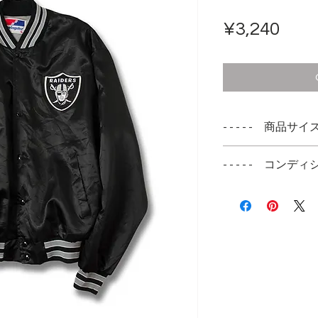
Pric
¥3,240
- - - - - 商品サイズ -
L
- - - - - コンディシ
実寸サイズ
ナイロンにシワが
肩幅 --cm
の無い非常に綺麗
身幅 63cm
着丈 65cm
袖丈 58cm