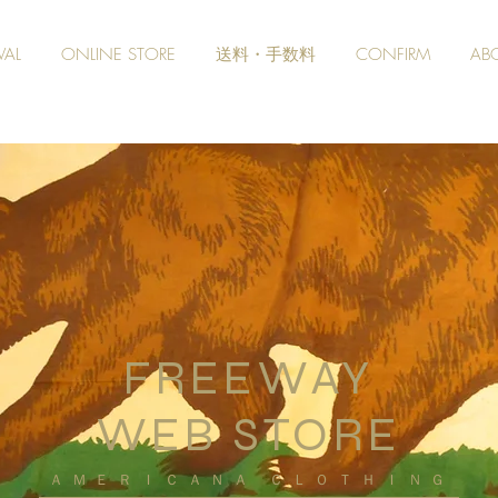
VAL
ONLINE STORE
送料・手数料
CONFIRM
AB
FREEWAY
WEB STORE
​ＡＭＥＲＩＣＡＮＡ ＣＬＯＴＨＩＮＧ