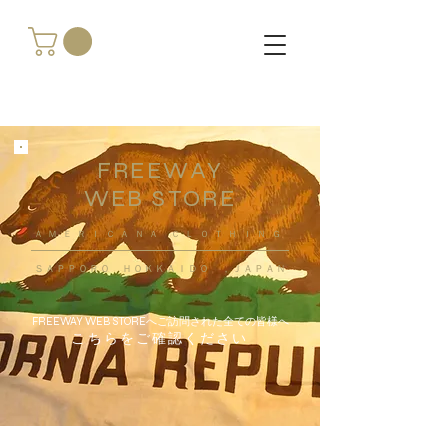
FREEWAY
WEB STORE
​ＡＭＥＲＩＣＡＮＡ ＣＬＯＴＨＩＮＧ
ＳＡＰＰＯＲＯ ＨＯＫＫＡＩＤＯ ，ＪＡＰＡＮ
FREEWAY WEB STOREへご訪問された全ての皆様へ
こちらをご確認ください