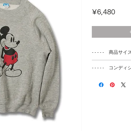
Pric
¥6,480
- - - - - 商品サイズ -
表記サイズ
- - - - - コンディシ
LARGE
ミッキーの耳の上
実寸サイズ
す
肩幅 --cm
袖と裾にペンキ汚
身幅 53cm
着丈 61cm
袖丈 53cm 脇