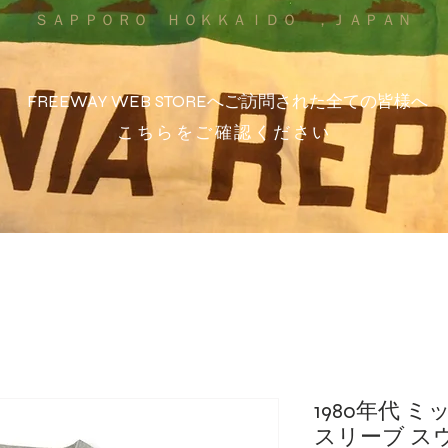
ＳＡＰＰＯＲＯ ＨＯＫＫＡＩＤＯ ，ＪＡＰＡＮ
FREEWAY WEB STOREへご訪問された全ての皆様へ
こちらをご確認ください
1980年代 
スリーブ スウ