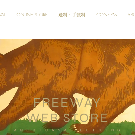
VAL
ONLINE STORE
送料・手数料
CONFIRM
AB
FREEWAY
WEB STORE
​ＡＭＥＲＩＣＡＮＡ ＣＬＯＴＨＩＮＧ