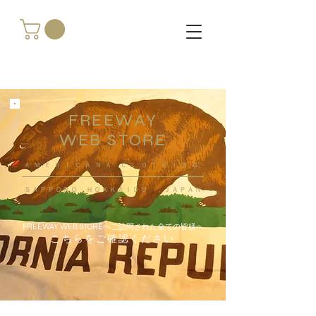
FREEWAY
WEB STORE
​ＡＭＥＲＩＣＡＮＡ ＣＬＯＴＨＩＮＧ
ＳＡＰＰＯＲＯ ＨＯＫＫＡＩＤＯ ，ＪＡＰＡＮ
FREEWAY WEB STOREへご訪問された全ての皆様へ
こちらをご確認ください