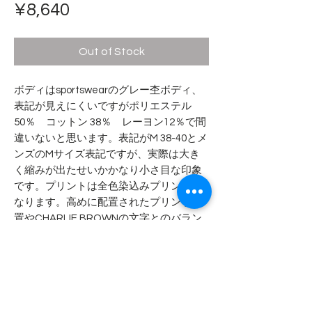
Price
¥8,640
Out of Stock
ボディはsportswearのグレー杢ボディ、
表記が見えにくいですがポリエステル
50％ コットン 38％ レーヨン12％で間
違いないと思います。表記がM 38-40とメ
ンズのMサイズ表記ですが、実際は大き
く縮みが出たせいかかなり小さ目な印象
です。プリントは全色染込みプリントと
なります。高めに配置されたプリント位
置やCHARLIE BROWNの文字とのバラン
スも良いですね！
- - - - - 商品サイズ - - - - -
表記サイズ