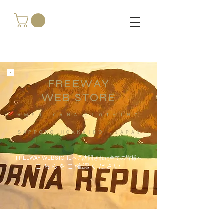
FREEWAY
WEB STORE
​ＡＭＥＲＩＣＡＮＡ ＣＬＯＴＨＩＮＧ
ＳＡＰＰＯＲＯ ＨＯＫＫＡＩＤＯ ，ＪＡＰＡＮ
FREEWAY WEB STOREへご訪問された全ての皆様へ
こちらをご確認ください