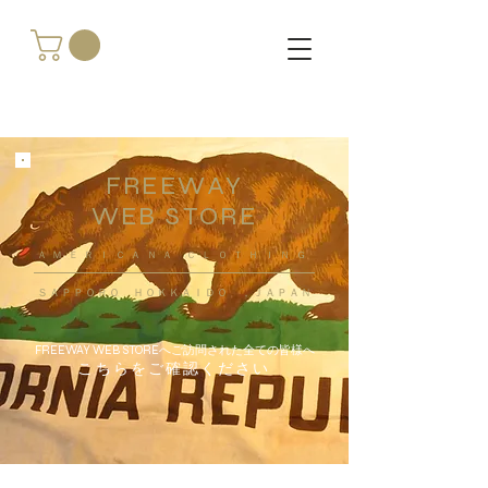
FREEWAY
WEB STORE
​ＡＭＥＲＩＣＡＮＡ ＣＬＯＴＨＩＮＧ
ＳＡＰＰＯＲＯ ＨＯＫＫＡＩＤＯ ，ＪＡＰＡＮ
FREEWAY WEB STOREへご訪問された全ての皆様へ
こちらをご確認ください