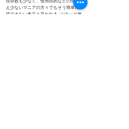
現存数も少なく、使用目的などの情報さ
え少ないマニアの方々でもそう簡単に所
持できない逸品と言われる「Vネック無
地」です。数年に1枚LARGE以上のサイ
ズで見つかる場合がありますがこの
MEDIUMサイズはそのレア度にさらに拍
車をかける存在です。
- - - - - 商品サイズ - - - - -
表記サイズ
- - - - - コンディション - - - - -
MEDIUM
特筆すべきボディの問題点はありませ
実寸サイズ
ん
肩幅 48cm
袖のCマークの端が若干剥がれていま
身幅 48cm
す
着丈 71cm
袖丈 15.5cm
Top