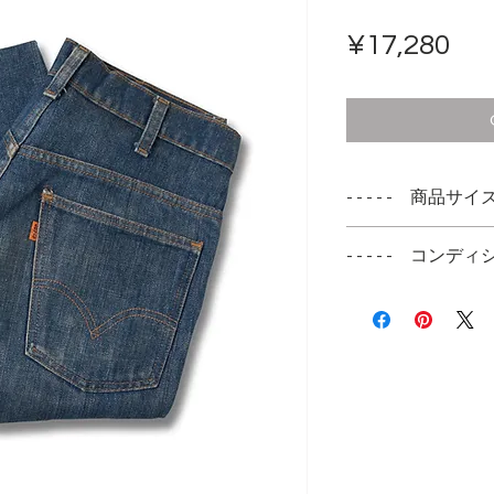
Pri
¥17,280
- - - - - 商品サイズ -
表記サイズ
- - - - - コンディシ
W31 L31
右のフロントポケ
実寸サイズ
ク側）両側にかけ
ウエスト 80cm/3
で、表からはかな
レングス 76cm/2
裾にスレたダメー
股上 29cm
右のフロントポケ
もも幅 27cm
ます
裾幅 24cm
全長 104cm