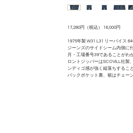
17,280円（税込） 16,000円
1975年製 W31 L31 リーバイス 
ジーンズのサイドシーム内側に付く紙
月・工場番号39であることがわ
ロントジッパーはSCOVILL社
ンディゴ感が強く縦落ちするこ
バックポケット裏、裾はチェー