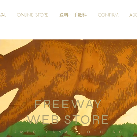
VAL
ONLINE STORE
送料・手数料
CONFIRM
AB
FREEWAY
WEB STORE
​ＡＭＥＲＩＣＡＮＡ ＣＬＯＴＨＩＮＧ