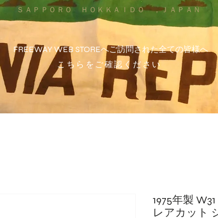
ＳＡＰＰＯＲＯ ＨＯＫＫＡＩＤＯ ，ＪＡＰＡＮ
FREEWAY WEB STOREへご訪問された全ての皆様へ
こちらをご確認ください
1975年製 W3
レアカット 