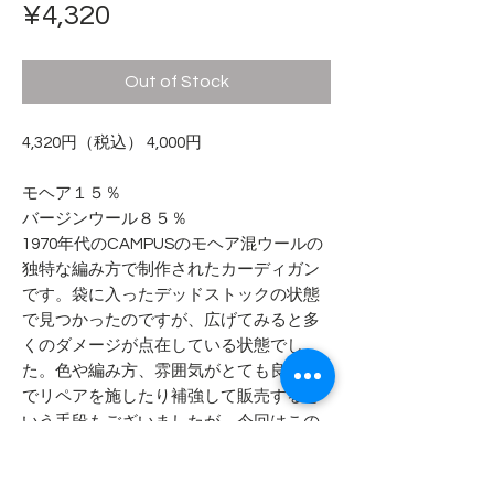
Price
¥4,320
Out of Stock
4,320円（税込） 4,000円
モヘア１５％
バージンウール８５％
1970年代のCAMPUSのモヘア混ウールの
独特な編み方で制作されたカーディガン
です。袋に入ったデッドストックの状態
で見つかったのですが、広げてみると多
くのダメージが点在している状態でし
た。色や編み方、雰囲気がとても良いの
でリペアを施したり補強して販売すると
いう手段もございましたが、今回はこの
ダメージを生かして頂ける方にと思い現
状で販売する事としました。