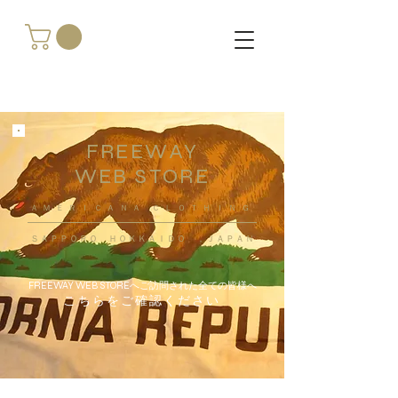
FREEWAY
WEB STORE
​ＡＭＥＲＩＣＡＮＡ ＣＬＯＴＨＩＮＧ
ＳＡＰＰＯＲＯ ＨＯＫＫＡＩＤＯ ，ＪＡＰＡＮ
FREEWAY WEB STOREへご訪問された全ての皆様へ
こちらをご確認ください