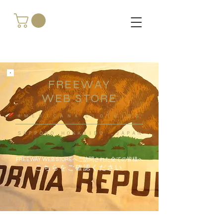
FREEWAY
WEB STORE
​ＡＭＥＲＩＣＡＮＡ ＣＬＯＴＨＩＮＧ
ＳＡＰＰＯＲＯ ＨＯＫＫＡＩＤＯ ，ＪＡＰＡＮ
FREEWAY WEB STOREへご訪問された全ての皆様へ
こちらをご確認ください