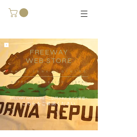
FREEWAY
WEB STORE
​ＡＭＥＲＩＣＡＮＡ ＣＬＯＴＨＩＮＧ
ＳＡＰＰＯＲＯ ＨＯＫＫＡＩＤＯ ，ＪＡＰＡＮ
FREEWAY WEB STOREへご訪問された全ての皆様へ
こちらをご確認ください