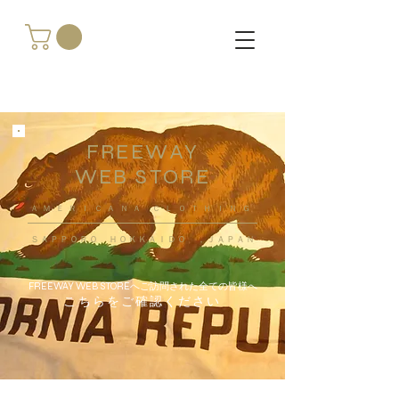
FREEWAY
WEB STORE
​ＡＭＥＲＩＣＡＮＡ ＣＬＯＴＨＩＮＧ
ＳＡＰＰＯＲＯ ＨＯＫＫＡＩＤＯ ，ＪＡＰＡＮ
FREEWAY WEB STOREへご訪問された全ての皆様へ
こちらをご確認ください