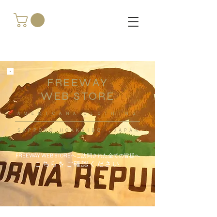
FREEWAY
WEB STORE
​ＡＭＥＲＩＣＡＮＡ ＣＬＯＴＨＩＮＧ
ＳＡＰＰＯＲＯ ＨＯＫＫＡＩＤＯ ，ＪＡＰＡＮ
FREEWAY WEB STOREへご訪問された全ての皆様へ
こちらをご確認ください