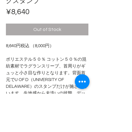
クスタンプ
Price
¥8,640
Out of Stock
8,640円税込 （8,000円）
ポリエステル５０％ コットン５０％の混
紡素材でラグランスリーブ、首周りがギ
ュッと小さ目な作りとなります。背面首
元でU OF D（UNIVERSITY OF
DELAWARE）のスタンプだけが施されて
います。生地感から未洗いの状態、デッ
ドストックと判断しています。
- - - - - 商品サイズ - - - - -
表記サイズ