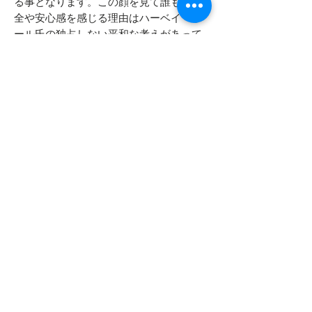
る事となります。この顔を見て誰もが安
全や安心感を感じる理由はハーベイ・ボ
ール氏の独占しない平和な考えがあって
こそかもしれません。
SMALLとLARGEの２種類のサイズがござ
います。
- - - - - 商品サイズ - - - - -
実寸サイズ
- - - - - コンディション - - - - -
SMALL 直径 4cm
​​​​​​​LARGE 直径 5cm
デッドストックですが、プリントにハ
ゲている箇所があります
背面にはボンド汚れや、長期保管によ
るプラスチックの溶け出しがございま
すが、ピンバッヂとして機能しないも
のは販売しておりません
Top