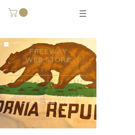
FREEWAY
WEB STORE
​ＡＭＥＲＩＣＡＮＡ ＣＬＯＴＨＩＮＧ
ＳＡＰＰＯＲＯ ＨＯＫＫＡＩＤＯ ，ＪＡＰＡＮ
FREEWAY WEB STOREへご訪問された全ての皆様へ
こちらをご確認ください