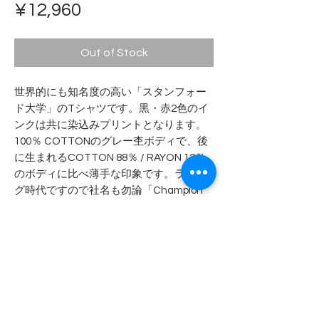
Price
¥12,960
Out of Stock
世界的にも知名度の高い「スタンフォー
ド大学」のTシャツです。黒・赤2色のイ
ンクは共に染込みプリントとなります。
100％ COTTONのグレー杢ボディで、後
に生まれるCOTTON 88％ / RAYON 12％
のボディに比べ薄手な印象です。ランタ
グ時代ですので社名も勿論「Champion
Knitwear Co.,Inc.」となります。
- - - - - 商品サイズ - - - - -
表記サイズ
- - - - - コンディション - - - - -
LARGE 42-44
襟に多数のダメージがあります