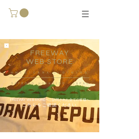
FREEWAY
WEB STORE
​ＡＭＥＲＩＣＡＮＡ ＣＬＯＴＨＩＮＧ
ＳＡＰＰＯＲＯ ＨＯＫＫＡＩＤＯ ，ＪＡＰＡＮ
FREEWAY WEB STOREへご訪問された全ての皆様へ
こちらをご確認ください