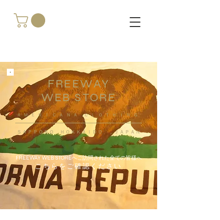
FREEWAY
WEB STORE
​ＡＭＥＲＩＣＡＮＡ ＣＬＯＴＨＩＮＧ
ＳＡＰＰＯＲＯ ＨＯＫＫＡＩＤＯ ，ＪＡＰＡＮ
FREEWAY WEB STOREへご訪問された全ての皆様へ
こちらをご確認ください