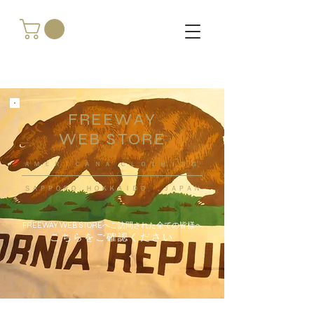
FREEWAY
WEB STORE
​ＡＭＥＲＩＣＡＮＡ ＣＬＯＴＨＩＮＧ
ＳＡＰＰＯＲＯ ＨＯＫＫＡＩＤＯ ，ＪＡＰＡＮ
FREEWAY WEB STOREへご訪問された全ての皆様へ
こちらをご確認ください