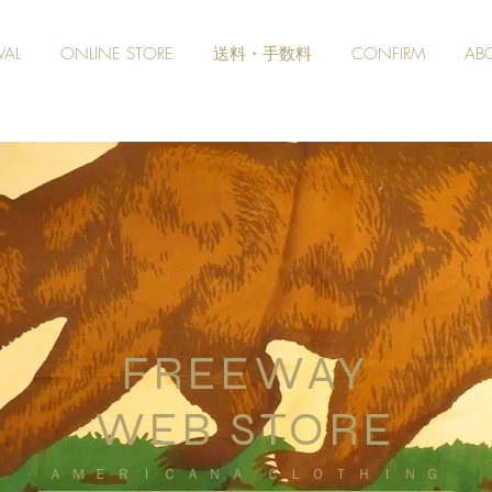
VAL
ONLINE STORE
送料・手数料
CONFIRM
AB
FREEWAY
WEB STORE
​ＡＭＥＲＩＣＡＮＡ ＣＬＯＴＨＩＮＧ