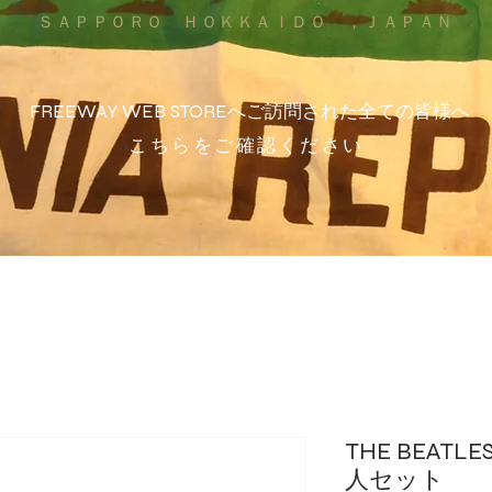
ＳＡＰＰＯＲＯ ＨＯＫＫＡＩＤＯ ，ＪＡＰＡＮ
FREEWAY WEB STOREへご訪問された全ての皆様へ
こちらをご確認ください
THE BEAT
人セット