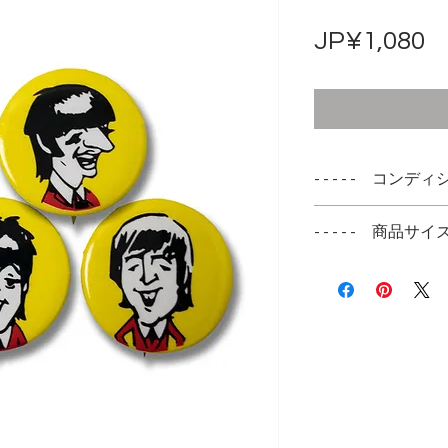
JP¥1,080
- - - - - コンディシ
新品未使用品にな
- - - - - 商品サイズ -
バッヂ直径 2.5cm