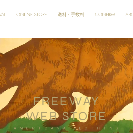
VAL
ONLINE STORE
送料・手数料
CONFIRM
AB
FREEWAY
WEB STORE
​ＡＭＥＲＩＣＡＮＡ ＣＬＯＴＨＩＮＧ