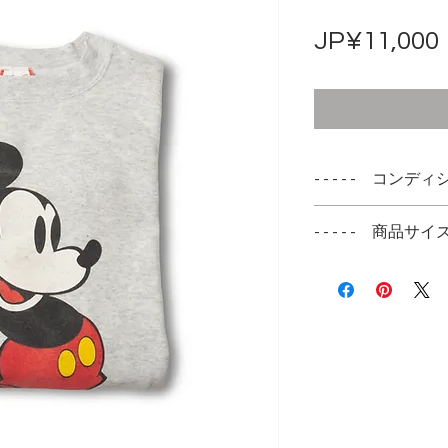
JP¥11,000
- - - - - コンディシ
左腕に薄っすらと
- - - - - 商品サイズ -
ミッキーのプリン
表記サイズ
LARGE
実寸サイズ
肩幅 60cm
身幅 60cm
着丈 70cm
袖丈 61cm