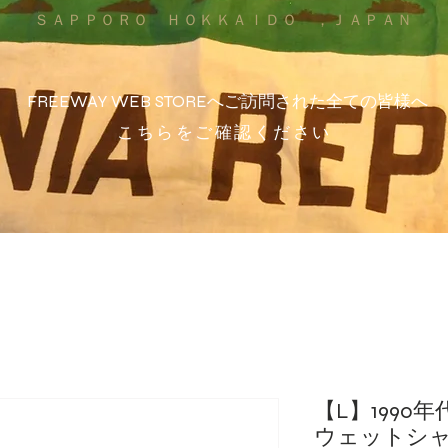
ＳＡＰＰＯＲＯ ＨＯＫＫＡＩＤＯ ，ＪＡＰＡＮ
FREEWAY WEB STOREへご訪問された全ての皆様へ
こちらをご確認ください
【L】1990
ウェットシャ