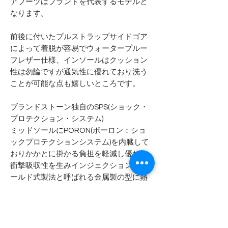
アブーツはブランドを代表するモデルと
なります。
前後に付いたプルストラップサイドゴア
によって着脱が容易でウォータープルー
フレザー仕様、インソールはクッション
性は勿論ですが通気性に優れており洗う
ことが可能な点も嬉しいところです。
ブランドストーン独自のSPS(ショック・
プロテクション・システム)
ミッドソールにPORON(ポーロン：ショ
ックプロテクションシステム)を内臓して
おりかかとに掛かる負担を軽減し優れた
衝撃吸収性を生みインジェクション・モ
ールド式製法と呼ばれる金属製の型に熱
で溶かしたポリウレタンを圧力をかけア
ウトソールを成型する方法で同時にアッ
パーとソールを接着し接着性が非常に高
く耐久性と耐水性に優れています。