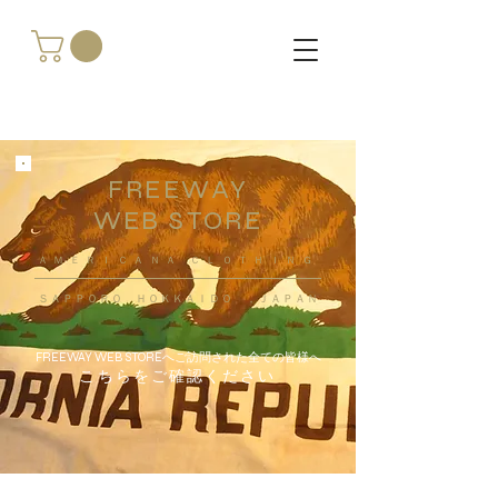
FREEWAY
WEB STORE
​ＡＭＥＲＩＣＡＮＡ ＣＬＯＴＨＩＮＧ
ＳＡＰＰＯＲＯ ＨＯＫＫＡＩＤＯ ，ＪＡＰＡＮ
FREEWAY WEB STOREへご訪問された全ての皆様へ
こちらをご確認ください