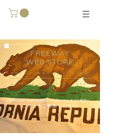
FREEWAY
WEB STORE
​ＡＭＥＲＩＣＡＮＡ ＣＬＯＴＨＩＮＧ
ＳＡＰＰＯＲＯ ＨＯＫＫＡＩＤＯ ，ＪＡＰＡＮ
FREEWAY WEB STOREへご訪問された全ての皆様へ
こちらをご確認ください