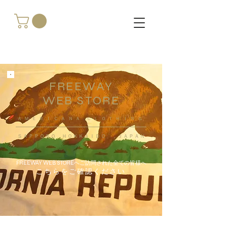
FREEWAY
WEB STORE
​ＡＭＥＲＩＣＡＮＡ ＣＬＯＴＨＩＮＧ
ＳＡＰＰＯＲＯ ＨＯＫＫＡＩＤＯ ，ＪＡＰＡＮ
FREEWAY WEB STOREへご訪問された全ての皆様へ
こちらをご確認ください