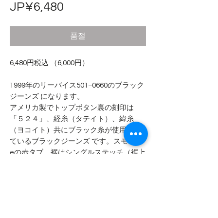
가
JP¥6,480
격
품절
6,480円税込 （6,000円）
1999年のリーバイス501−0660のブラック
ジーンズ になります。
アメリカ製でトップボタン裏の刻印は
「５２４」、経糸（タテイト）、緯糸
（ヨコイト）共にブラック糸が使用され
ているブラックジーンズ です。スモール
eの赤タブ、裾はシングルステッチ（裾上
げされていません）となります。
- - - - - 商品サイズ - - - - -
表記サイズ