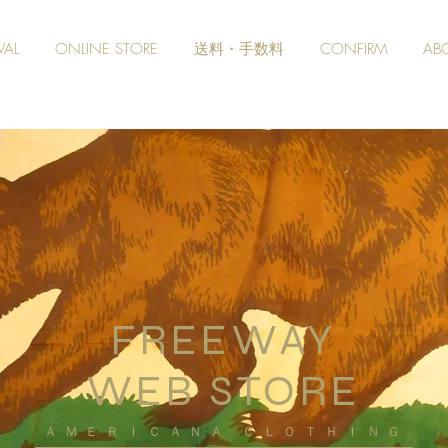
VAL
ONLINE STORE
送料・手数料
CONFIRM
AB
FREEWAY
WEB STORE
​ＡＭＥＲＩＣＡＮＡ ＣＬＯＴＨＩＮＧ