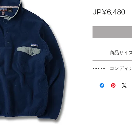
JP¥6,480
- - - - - 商品サイズ -
表記サイズ
- - - - - コンディシ
M
右のフロントポケ
実寸サイズ
ります
肩幅 48cm
ジッパーの動作は
身幅 55cm
なく心配ありませ
着丈 66cm
袖丈 58cm