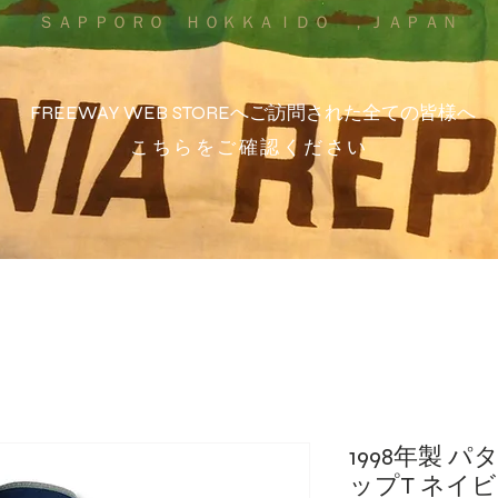
ＳＡＰＰＯＲＯ ＨＯＫＫＡＩＤＯ ，ＪＡＰＡＮ
FREEWAY WEB STOREへご訪問された全ての皆様へ
こちらをご確認ください
1998年製 
ップT ネイビ