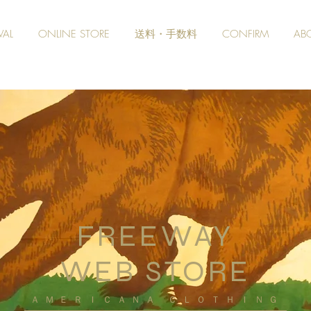
VAL
ONLINE STORE
送料・手数料
CONFIRM
AB
FREEWAY
WEB STORE
​ＡＭＥＲＩＣＡＮＡ ＣＬＯＴＨＩＮＧ