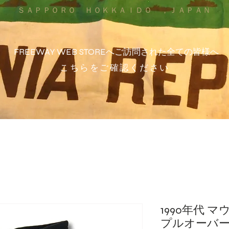
ＳＡＰＰＯＲＯ ＨＯＫＫＡＩＤＯ ，ＪＡＰＡＮ
FREEWAY WEB STOREへご訪問された全ての皆様へ
こちらをご確認ください
1990年代 
プルオーバー