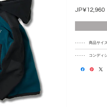
JP¥12,960
- - - - - 商品サイズ -
表記サイズ
- - - - - コンディシ
S
オールドアウトド
着用感があり、多
表記通りのSMAL
ワつきを感じる箇
身長170cm前後
潔感があり綺麗な
感だと思われます
実寸サイズ
肩幅 46cm
身幅 53cm