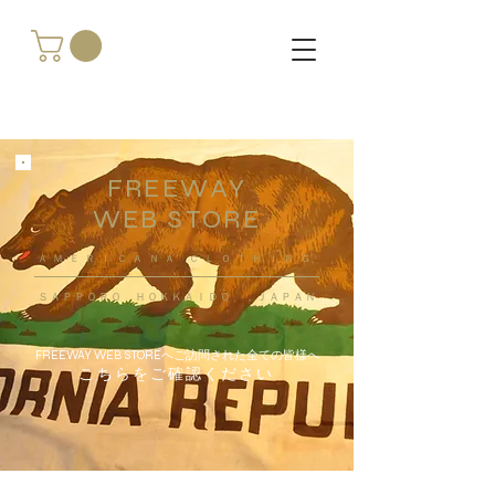
FREEWAY
WEB STORE
​ＡＭＥＲＩＣＡＮＡ ＣＬＯＴＨＩＮＧ
ＳＡＰＰＯＲＯ ＨＯＫＫＡＩＤＯ ，ＪＡＰＡＮ
FREEWAY WEB STOREへご訪問された全ての皆様へ
こちらをご確認ください