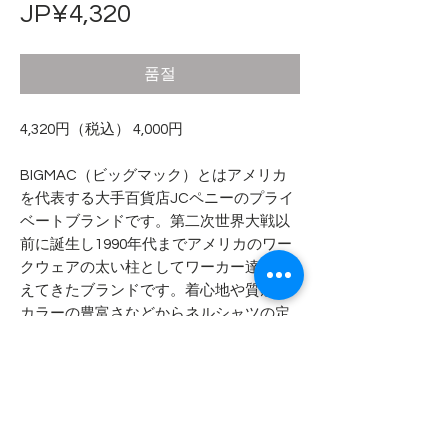
가
JP¥4,320
격
품절
4,320円（税込） 4,000円
BIGMAC（ビッグマック）とはアメリカ
を代表する大手百貨店JCペニーのプライ
ベートブランドです。第二次世界大戦以
前に誕生し1990年代までアメリカのワー
クウェアの太い柱としてワーカー達を支
えてきたブランドです。着心地や質感、
カラーの豊富さなどからネルシャツの定
番であり礎であると考えています。
- - - - - 商品サイズ - - - - -
表記サイズ