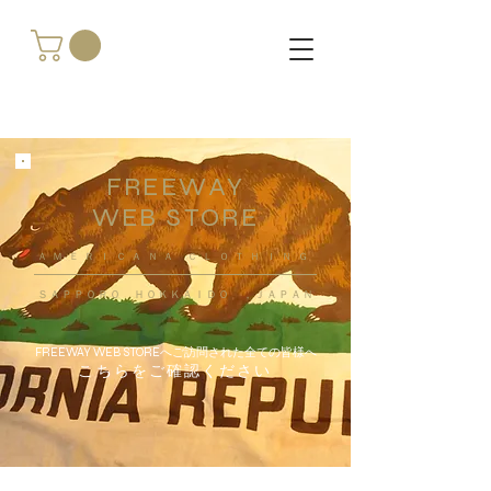
FREEWAY
WEB STORE
​ＡＭＥＲＩＣＡＮＡ ＣＬＯＴＨＩＮＧ
ＳＡＰＰＯＲＯ ＨＯＫＫＡＩＤＯ ，ＪＡＰＡＮ
FREEWAY WEB STOREへご訪問された全ての皆様へ
こちらをご確認ください