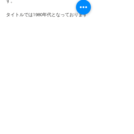
す。
タイトルでは1980年代となっております
が、正確には1970年代後半にはすでに存
在しているタグがつきます。パックのま
ま見つかるデッドストックの多くが１９
８０年代初頭である事が多い為１９８０
年代と記載しております。
- - - - - 商品サイズ - - - - -
表記サイズ
- - - - - コンディション - - - - -
34−36 S
パック入りではありませんが、デッド
実寸サイズ
ストックになります
肩幅 43cm
初回の洗濯時に大きな縮みが生じます
身幅 38cm
着丈 64cm
袖丈 14cm
Top