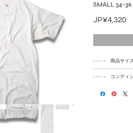
SMALL 34-36
JP¥4,320
- - - - - 商品サイズ -
SMALL 34−36
- - - - - コンディシ
実寸サイズ
パック入りではあ
肩幅 41cm
なります
身幅 40cm
初回の洗濯時に大
着丈 72cm
襟とお腹にパック
袖丈 19cm
ます
シール跡は数回の