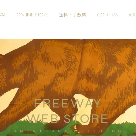
VAL
ONLINE STORE
送料・手数料
CONFIRM
AB
FREEWAY
WEB STORE
​ＡＭＥＲＩＣＡＮＡ ＣＬＯＴＨＩＮＧ