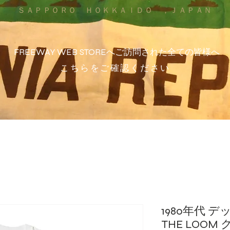
ＳＡＰＰＯＲＯ ＨＯＫＫＡＩＤＯ ，ＪＡＰＡＮ
FREEWAY WEB STOREへご訪問された全ての皆様へ
こちらをご確認ください
1980年代 デ
THE LOO