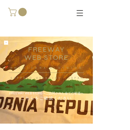
FREEWAY
WEB STORE
​ＡＭＥＲＩＣＡＮＡ ＣＬＯＴＨＩＮＧ
ＳＡＰＰＯＲＯ ＨＯＫＫＡＩＤＯ ，ＪＡＰＡＮ
FREEWAY WEB STOREへご訪問された全ての皆様へ
こちらをご確認ください