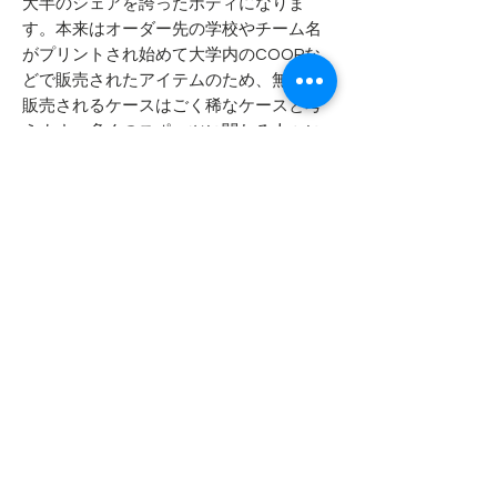
大半のシェアを誇ったボディになりま
す。本来はオーダー先の学校やチーム名
がプリントされ始めて大学内のCOOPな
どで販売されたアイテムのため、無地で
販売されるケースはごく稀なケースと考
えます。多くのスポーツに関わる人々に
評価されたTシャツは見た目やブランドネ
ームだけではなく本質的なクオリティの
良さがあってこその人気と考えます。こ
れからもチャンピオン88/12はブレない良
品であり続けると思います。
- - - - - 商品サイズ - - - - -
表記サイズ
- - - - - コンディション - - - - -
MEDIUM
襟にスレによるダメージがございます
実寸サイズ
現状のまま着用頂くことは問題なくで
肩幅 47cm
きますが、洗濯を繰り返すとダメージ