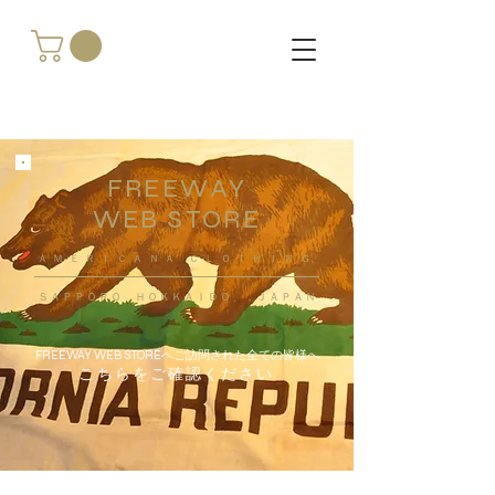
FREEWAY
WEB STORE
​ＡＭＥＲＩＣＡＮＡ ＣＬＯＴＨＩＮＧ
ＳＡＰＰＯＲＯ ＨＯＫＫＡＩＤＯ ，ＪＡＰＡＮ
FREEWAY WEB STOREへご訪問された全ての皆様へ
こちらをご確認ください