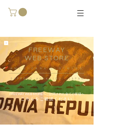
FREEWAY
WEB STORE
​ＡＭＥＲＩＣＡＮＡ ＣＬＯＴＨＩＮＧ
ＳＡＰＰＯＲＯ ＨＯＫＫＡＩＤＯ ，ＪＡＰＡＮ
FREEWAY WEB STOREへご訪問された全ての皆様へ
こちらをご確認ください