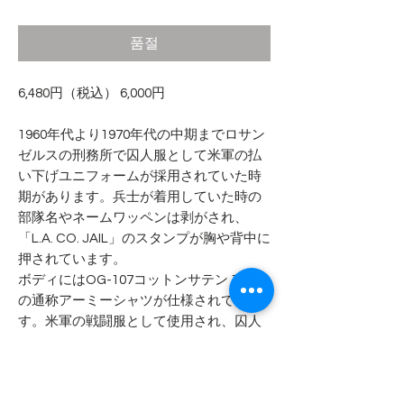
격
품절
6,480円（税込） 6,000円
1960年代より1970年代の中期までロサン
ゼルスの刑務所で囚人服として米軍の払
い下げユニフォームが採用されていた時
期があります。兵士が着用していた時の
部隊名やネームワッペンは剥がされ、
「L.A. CO. JAIL」のスタンプが胸や背中に
押されています。
ボディにはOG-107コットンサテン 100%
の通称アーミーシャツが仕様されていま
す。米軍の戦闘服として使用され、囚人
服に払い下げられる！面白い歴史が詰ま
ったワークシャツです。