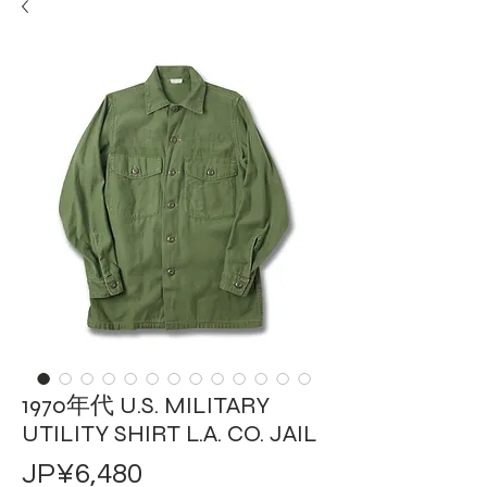
1970年代 U.S. MILITARY
UTILITY SHIRT L.A. CO. JAIL
가
JP¥6,480