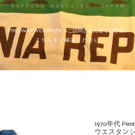
ＳＡＰＰＯＲＯ ＨＯＫＫＡＩＤＯ ，ＪＡＰＡＮ
FREEWAY WEB STOREへご訪問された全ての皆様へ
こちらをご確認ください
1970年代 Pen
ウエスタンシ