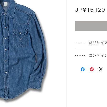
JP¥15,120
- - - - - 商品サイズ -
表記サイズ
- - - - - コンディシ
S 14 - 14 1/2
フロント側お腹か
実寸サイズ
があります
肩幅 44cm
右袖のカフス少し
身幅 49cm
着丈 71cm
袖丈 57cm