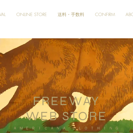
VAL
ONLINE STORE
送料・手数料
CONFIRM
AB
FREEWAY
WEB STORE
​ＡＭＥＲＩＣＡＮＡ ＣＬＯＴＨＩＮＧ